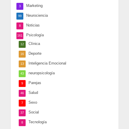
Marketing
3
Neurociencia
99
Noticias
8
Psicología
161
Clínica
12
Deporte
16
Inteligencia Emocional
13
neuropsicología
43
Parejas
9
Salud
46
Sexo
7
Social
37
Tecnología
8