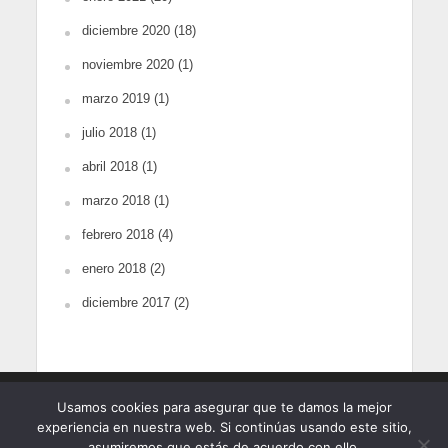
diciembre 2020
(18)
noviembre 2020
(1)
marzo 2019
(1)
julio 2018
(1)
abril 2018
(1)
marzo 2018
(1)
febrero 2018
(4)
enero 2018
(2)
diciembre 2017
(2)
Copyright © 2018-2025. Todos los derechos
Usamos cookies para asegurar que te damos la mejor
reservados. Queda prohibida la reproducción total o
1
experiencia en nuestra web. Si continúas usando este sitio,
parcial de los contenidos de la web sin autorización
asumiremos que estás de acuerdo con ello.