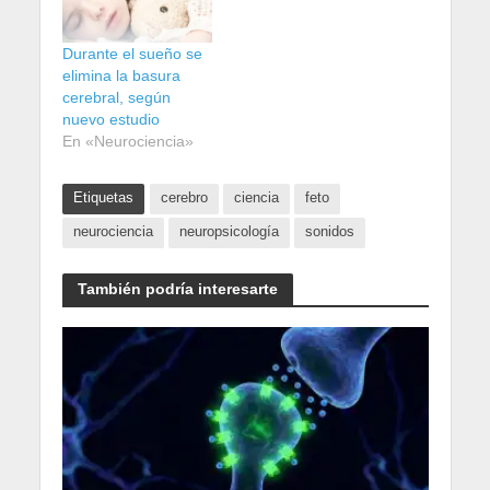
Durante el sueño se
elimina la basura
cerebral, según
nuevo estudio
En «Neurociencia»
Etiquetas
cerebro
ciencia
feto
neurociencia
neuropsicología
sonidos
También podría interesarte