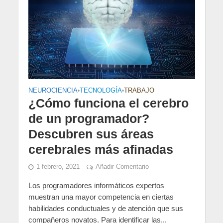
NEUROCIENCIA
•
TECNOLOGÍA
•
TRABAJO
NEUR
¿Cómo funciona el cerebro
Ne
de un programador?
Est
Descubren sus áreas
de
cerebrales más afinadas
15 
1 febrero, 2021
Añadir Comentario
la
Descu
el Su
Los programadores informáticos expertos
Medic
muestran una mayor competencia en ciertas
Penns
habilidades conductuales y de atención que sus
compañeros novatos. Para identificar las...