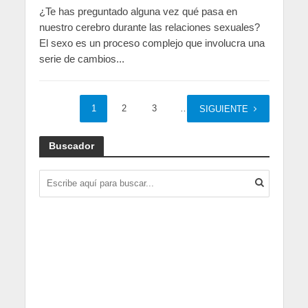
¿Te has preguntado alguna vez qué pasa en
nuestro cerebro durante las relaciones sexuales?
El sexo es un proceso complejo que involucra una
serie de cambios...
1
2
3
…
10
SIGUIENTE
Buscador