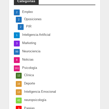
Categorías
Empleo
2
Oposiciones
2
PIR
2
Inteligencia Artificial
1
Marketing
3
Neurociencia
99
Noticias
8
Psicología
161
Clínica
12
Deporte
16
Inteligencia Emocional
13
neuropsicología
43
Parejas
9