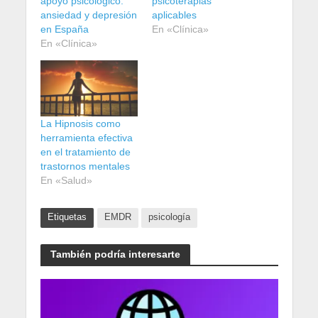
apoyo psicológico:
psicoterapias
ansiedad y depresión
aplicables
en España
En «Clínica»
En «Clínica»
La Hipnosis como
herramienta efectiva
en el tratamiento de
trastornos mentales
En «Salud»
Etiquetas
EMDR
psicología
También podría interesarte