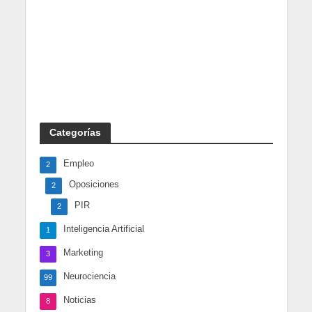
Categorías
Empleo
2
Oposiciones
2
PIR
2
Inteligencia Artificial
1
Marketing
3
Neurociencia
99
Noticias
8