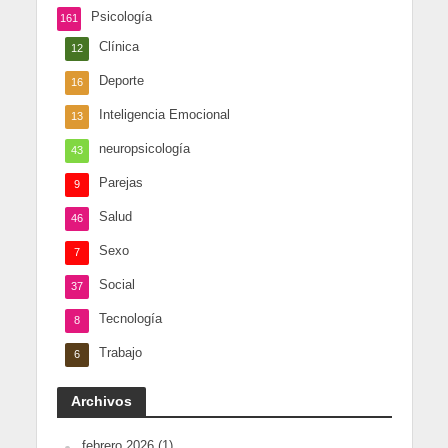
Psicología
161
Clínica
12
Deporte
16
Inteligencia Emocional
13
neuropsicología
43
Parejas
9
Salud
46
Sexo
7
Social
37
Tecnología
8
Trabajo
6
Archivos
febrero 2026
(1)