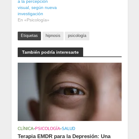
a la percepción
visual, según nueva
investigación
En «Psicología»
Etiquetas
hipnosis
psicología
También podría interesarte
CLÍNICA
•
PSICOLOGÍA
•
SALUD
Terapia EMDR para la Depresión: Una