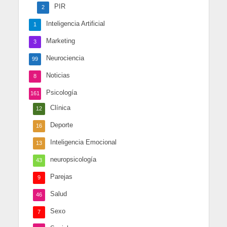
PIR
2
Inteligencia Artificial
1
Marketing
3
Neurociencia
99
Noticias
8
Psicología
161
Clínica
12
Deporte
16
Inteligencia Emocional
13
neuropsicología
43
Parejas
9
Salud
46
Sexo
7