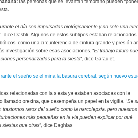
 mañana:
las personas que se levantan temprano pueden “poner
esta.
durante el día son impulsadas biológicamente y no solo una ele
“, dice Dashti. Algunos de estos subtipos estaban relacionados
licos, como una circunferencia de cintura grande y presión art
s investigación sobre esas asociaciones. “
El trabajo futuro pu
ciones personalizadas para la siesta
“, dice Garaulet.
rante el sueño se elimina la basura cerebral, según nuevo estu
icas relacionadas con la siesta ya estaban asociadas con la
o llamado orexina, que desempeña un papel en la vigilia. “
Se s
n trastornos raros del sueño como la narcolepsia, pero nuestros
turbaciones más pequeñas en la vía pueden explicar por qué
siestas que otras
“, dice Daghlas.