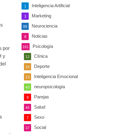
Inteligencia Artificial
1
Marketing
3
es
Neurociencia
99
Noticias
8
Psicología
161
s por
Clínica
H y
12
del
Deporte
16
Inteligencia Emocional
13
neuropsicología
43
Parejas
9
Salud
46
a
Sexo
7
Social
37