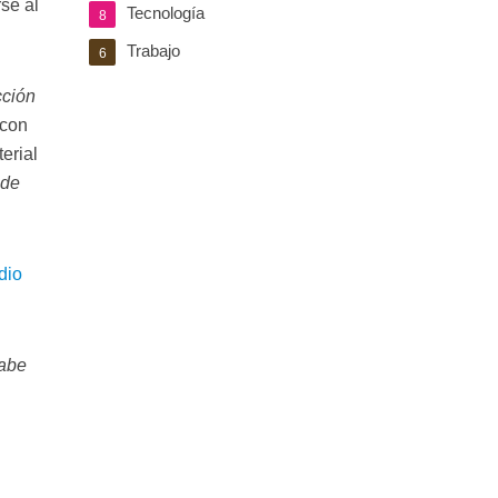
se al
Tecnología
8
Trabajo
6
cción
 con
erial
ede
dio
abe