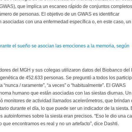
(GWAS), que implica un escaneo rápido de conjuntos completo
mero de personas. El objetivo de un GWAS es identificar
n asociadas con una enfermedad específica o, en este caso, un
rante el sueño se asocian las emociones a la memoria, según
adores del MGH y sus colegas utilizaron datos del Biobanco del
 genética de 452.633 personas. Se preguntó a todos los partici
ía “nunca / raramente”, “a veces” o “habitualmente”. El GWAS
genoma humano que están asociadas con las siestas diurnas. Un
só monitores de actividad llamados acelerómetros, que brindan 
rio durante el día, lo que puede ser un indicador de la siesta. 
os autoinformes sobre la siesta eran precisos. “Eso le dio una c
o que encontramos es real y no un artefacto”, dice Dashti.