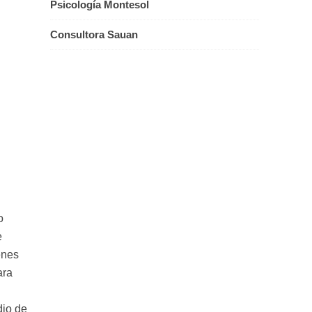
Psicología Montesol
Consultora Sauan
o
e
enes
ara
dio de