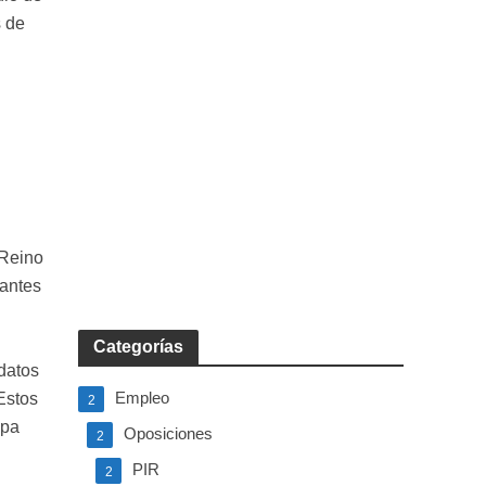
s de
 Reino
pantes
Categorías
datos
Empleo
Estos
2
apa
Oposiciones
2
PIR
2