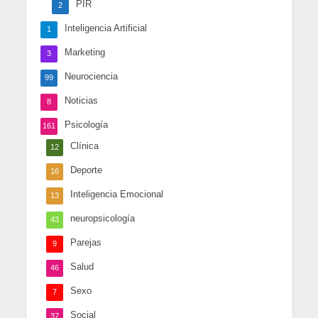
PIR
2
Inteligencia Artificial
1
Marketing
3
Neurociencia
99
Noticias
8
Psicología
161
Clínica
12
Deporte
16
Inteligencia Emocional
13
neuropsicología
43
Parejas
9
Salud
46
Sexo
7
Social
37