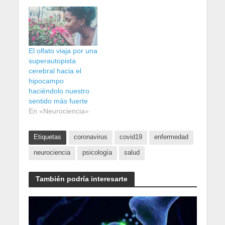
El olfato viaja por una
superautopista
cerebral hacia el
hipocampo
haciéndolo nuestro
sentido más fuerte
En «Neurociencia»
Etiquetas
coronavirus
covid19
enfermedad
neurociencia
psicología
salud
También podría interesarte