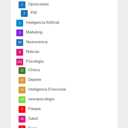
Oposiciones
2
PIR
2
Inteligencia Artificial
1
Marketing
3
Neurociencia
99
Noticias
8
Psicología
161
Clínica
12
Deporte
16
Inteligencia Emocional
13
neuropsicología
43
Parejas
9
Salud
46