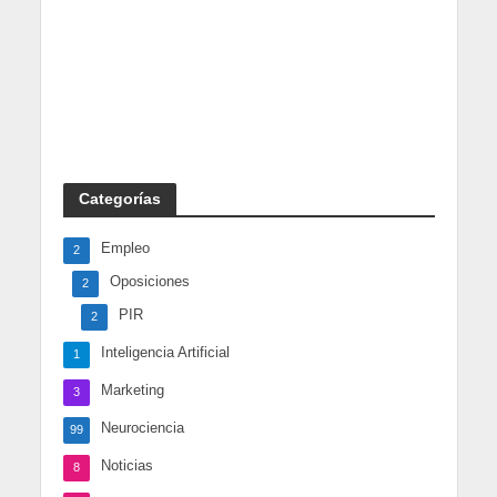
Categorías
Empleo
2
Oposiciones
2
PIR
2
Inteligencia Artificial
1
Marketing
3
Neurociencia
99
Noticias
8