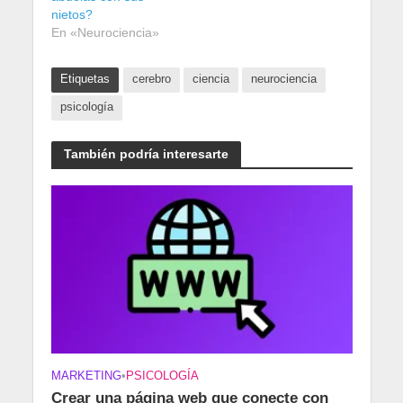
nietos?
En «Neurociencia»
Etiquetas
cerebro
ciencia
neurociencia
psicología
También podría interesarte
MARKETING
•
PSICOLOGÍA
Crear una página web que conecte con