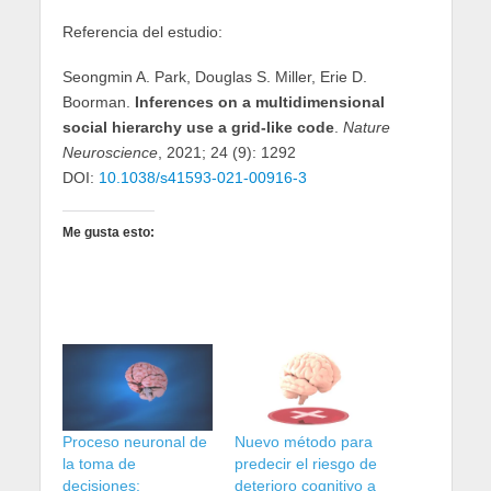
Referencia del estudio:
Seongmin A. Park, Douglas S. Miller, Erie D.
Boorman.
Inferences on a multidimensional
social hierarchy use a grid-like code
.
Nature
Neuroscience
, 2021; 24 (9): 1292
DOI:
10.1038/s41593-021-00916-3
Me gusta esto:
Proceso neuronal de
Nuevo método para
la toma de
predecir el riesgo de
decisiones:
deterioro cognitivo a