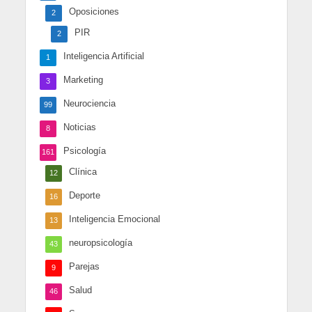
Oposiciones
2
PIR
2
Inteligencia Artificial
1
Marketing
3
Neurociencia
99
Noticias
8
Psicología
161
Clínica
12
Deporte
16
Inteligencia Emocional
13
neuropsicología
43
Parejas
9
Salud
46