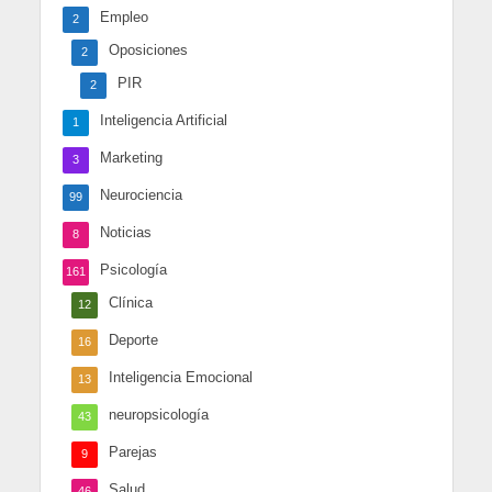
Empleo
2
Oposiciones
2
PIR
2
Inteligencia Artificial
1
Marketing
3
Neurociencia
99
Noticias
8
Psicología
161
Clínica
12
Deporte
16
Inteligencia Emocional
13
neuropsicología
43
Parejas
9
Salud
46