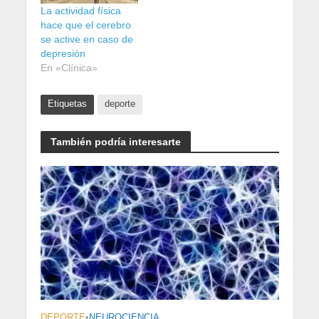
La actividad física
hace que el cerebro
se active en caso de
depresión
En «Clínica»
Etiquetas
deporte
También podría interesarte
DEPORTE
•
NEUROCIENCIA