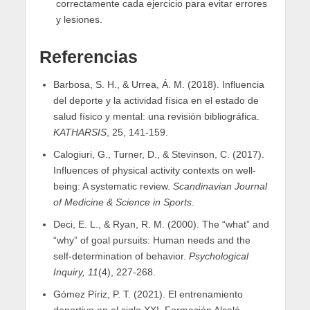
correctamente cada ejercicio para evitar errores
y lesiones.
Referencias
Barbosa, S. H., & Urrea, Á. M. (2018). Influencia
del deporte y la actividad física en el estado de
salud físico y mental: una revisión bibliográfica.
KATHARSIS
, 25, 141-159.
Calogiuri, G., Turner, D., & Stevinson, C. (2017).
Influences of physical activity contexts on well-
being: A systematic review.
Scandinavian Journal
of Medicine & Science in Sports
.
Deci, E. L., & Ryan, R. M. (2000). The “what” and
“why” of goal pursuits: Human needs and the
self-determination of behavior.
Psychological
Inquiry, 11
(4), 227-268.
Gómez Píriz, P. T. (2021). El entrenamiento
deportivo en el siglo XXI. Formación Alcalá.