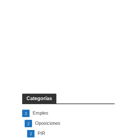
Categorías
Empleo
2
Oposiciones
2
PIR
2