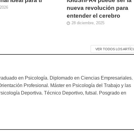
nal ideal para ti
iGluSnFR4 puede ser la
nueva revolución para
 2026
entender el cerebro
28 diciembre, 2025
VER TODOS LOS ARTÍC
raduado en Psicología. Diplomado en Ciencias Empresariales.
Orientación Profesional. Máster en Psicología del Trabajo y las
icología Deportiva. Técnico Deportivo, futsal. Posgrado en