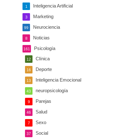
Inteligencia Artificial
1
Marketing
3
Neurociencia
99
Noticias
8
Psicología
161
Clínica
12
Deporte
16
Inteligencia Emocional
13
neuropsicología
43
Parejas
9
Salud
46
Sexo
7
Social
37