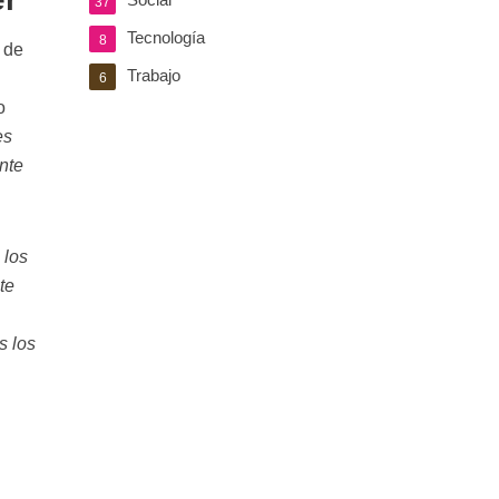
37
Tecnología
8
de
Trabajo
6
o
es
nte
 los
te
s los