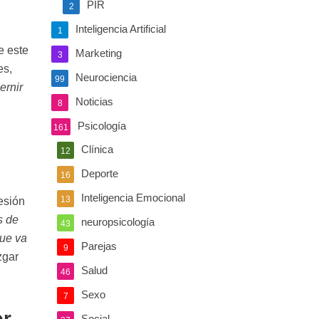
PIR
2
Inteligencia Artificial
1
e este
Marketing
3
es,
Neurociencia
99
ernir
Noticias
8
Psicología
161
Clínica
12
Deporte
16
Inteligencia Emocional
13
esión
s de
neuropsicología
43
que va
Parejas
9
zgar
Salud
46
Sexo
7
er
Social