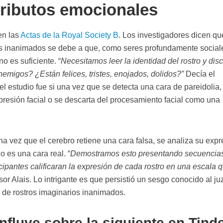
tributos emocionales
en las
Actas de la Royal Society B
. Los investigadores dicen qu
os inanimados se debe a que, como seres profundamente social
o es suficiente. “
Necesitamos leer la identidad del rostro y disc
emigos? ¿Están felices, tristes, enojados, dolidos?”
Decía el
el estudio fue si una vez que se detecta una cara de pareidolia,
presión facial o se descarta del procesamiento facial como una
a vez que el cerebro retiene una cara falsa, se analiza su expr
o es una cara real. “
Demostramos esto presentando secuencia
icipantes calificaran la expresión de cada rostro en una escala 
fesor Alais. Lo intrigante es que persistió un sesgo conocido al ju
 de rostros imaginarios inanimados.
influye sobre la siguiente en Tind