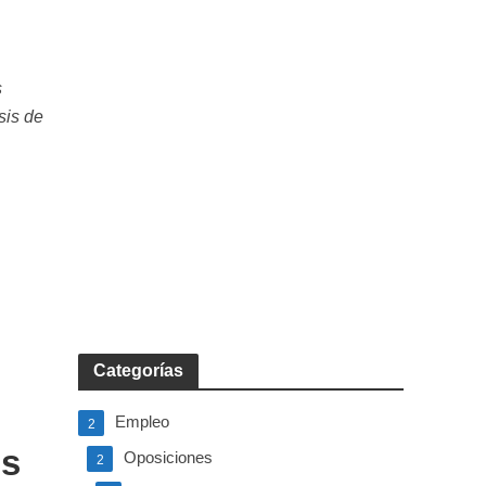
s
sis de
Categorías
Empleo
2
os
Oposiciones
2