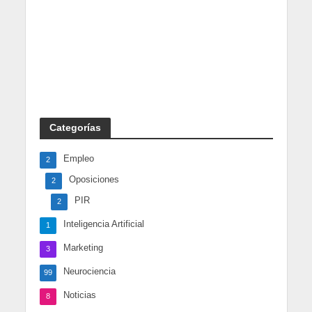
Categorías
Empleo
2
Oposiciones
2
PIR
2
Inteligencia Artificial
1
Marketing
3
Neurociencia
99
Noticias
8