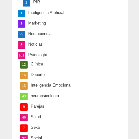
PIR
2
Inteligencia Artificial
1
Marketing
3
Neurociencia
99
Noticias
8
Psicología
161
Clínica
12
Deporte
16
Inteligencia Emocional
13
neuropsicología
43
Parejas
9
Salud
46
Sexo
7
Social
37