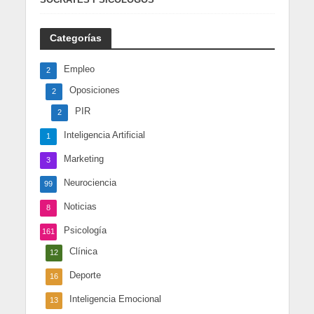
Categorías
Empleo
2
Oposiciones
2
PIR
2
Inteligencia Artificial
1
Marketing
3
Neurociencia
99
Noticias
8
Psicología
161
Clínica
12
Deporte
16
Inteligencia Emocional
13