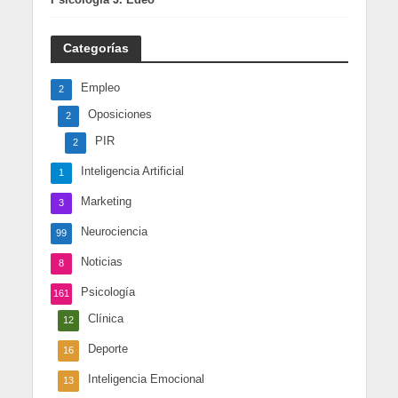
Categorías
Empleo
2
Oposiciones
2
PIR
2
Inteligencia Artificial
1
Marketing
3
Neurociencia
99
Noticias
8
Psicología
161
Clínica
12
Deporte
16
Inteligencia Emocional
13